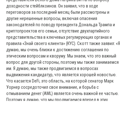
доходности стейблкоинов. Он заявил, что в ходе
переговоров за последний месяц были рассмотрены и
другие нерешенные вопросы, включая опасения
законодателей по поводу президента Дональда Трампа и
криптопроектов его семьи, отсутствие двухпартийного
представительства в ключевых регулирующих органах и
правила «Знай своего клиента» (KYC). Скотт также заявил: «Я
думаю, мы очень близки к достижению соглашения по
этическим вопросам и кворуму. Мы знаем, что это важный
вопрос для другой стороны, поэтому мы также занимаемся
им. Я думаю, мы также продвигаемся в вопросах
выдвижения кандидатур, что является хорошей новостью.
Что касается DeFi, это область, на которой сенатор Марк
Уорнер сосредоточил свое внимание, и борьба с
отмыванием денег (AML) является очень важной ее частью.
Поэтому я думаю, что мы продвигаемся вперед в этих
вопросах».
03:32:43
Компания Grayscale 8 часов назад разместила в
стейкинге 19 200 ETH на сумму 44,6 миллиона