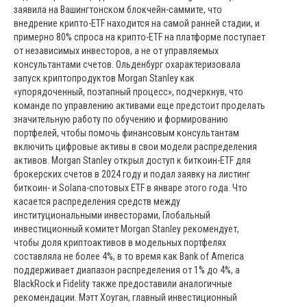
заявила на Вашингтонском блокчейн-саммите, что
внедрение крипто-ETF находится на самой ранней стадии, и
примерно 80% спроса на крипто-ETF на платформе поступает
от независимых инвесторов, а не от управляемых
консультантами счетов. Ольденбург охарактеризовала
запуск криптопродуктов Morgan Stanley как
«упорядоченный, поэтапный процесс», подчеркнув, что
команде по управлению активами еще предстоит проделать
значительную работу по обучению и формированию
портфелей, чтобы помочь финансовым консультантам
включить цифровые активы в свои модели распределения
активов. Morgan Stanley открыл доступ к биткоин-ETF для
брокерских счетов в 2024 году и подал заявку на листинг
биткоин- и Solana-спотовых ETF в январе этого года. Что
касается распределения средств между
институциональными инвесторами, Глобальный
инвестиционный комитет Morgan Stanley рекомендует,
чтобы доля криптоактивов в модельных портфелях
составляла не более 4%, в то время как Bank of America
поддерживает диапазон распределения от 1% до 4%, а
BlackRock и Fidelity также предоставили аналогичные
рекомендации. Мэтт Хоуган, главный инвестиционный