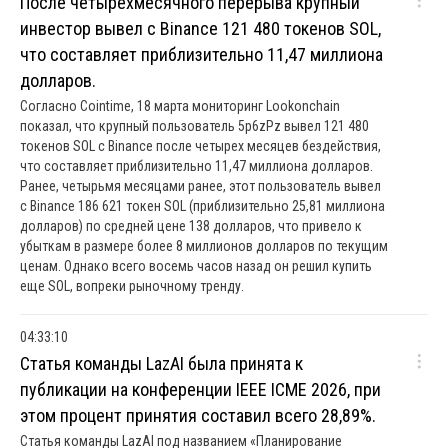
После четырехмесячного перерыва крупный
инвестор вывел с Binance 121 480 токенов SOL,
что составляет приблизительно 11,47 миллиона
долларов.
Согласно Cointime, 18 марта мониторинг Lookonchain
показал, что крупный пользователь 5p6zPz вывел 121 480
токенов SOL с Binance после четырех месяцев бездействия,
что составляет приблизительно 11,47 миллиона долларов.
Ранее, четырьмя месяцами ранее, этот пользователь вывел
с Binance 186 621 токен SOL (приблизительно 25,81 миллиона
долларов) по средней цене 138 долларов, что привело к
убыткам в размере более 8 миллионов долларов по текущим
ценам. Однако всего восемь часов назад он решил купить
еще SOL, вопреки рыночному тренду.
04:33:10
Статья команды LazAI была принята к
публикации на конференции IEEE ICME 2026, при
этом процент принятия составил всего 28,89%.
Статья команды LazAI под названием «Планирование