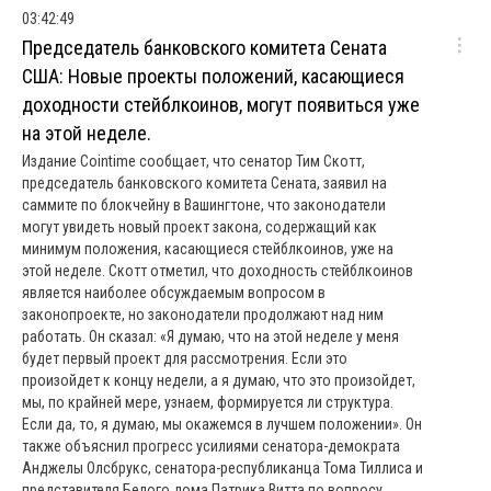
03:42:49
Председатель банковского комитета Сената
США: Новые проекты положений, касающиеся
доходности стейблкоинов, могут появиться уже
на этой неделе.
Издание Cointime сообщает, что сенатор Тим Скотт,
председатель банковского комитета Сената, заявил на
саммите по блокчейну в Вашингтоне, что законодатели
могут увидеть новый проект закона, содержащий как
минимум положения, касающиеся стейблкоинов, уже на
этой неделе. Скотт отметил, что доходность стейблкоинов
является наиболее обсуждаемым вопросом в
законопроекте, но законодатели продолжают над ним
работать. Он сказал: «Я думаю, что на этой неделе у меня
будет первый проект для рассмотрения. Если это
произойдет к концу недели, а я думаю, что это произойдет,
мы, по крайней мере, узнаем, формируется ли структура.
Если да, то, я думаю, мы окажемся в лучшем положении». Он
также объяснил прогресс усилиями сенатора-демократа
Анджелы Олсбрукс, сенатора-республиканца Тома Тиллиса и
представителя Белого дома Патрика Витта по вопросу