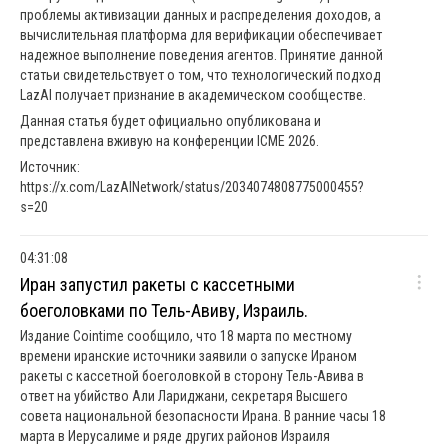
проблемы активизации данных и распределения доходов, а
вычислительная платформа для верификации обеспечивает
надежное выполнение поведения агентов. Принятие данной
статьи свидетельствует о том, что технологический подход
LazAI получает признание в академическом сообществе.
Данная статья будет официально опубликована и
представлена ​​вживую на конференции ICME 2026.
Источник:
https://x.com/LazAINetwork/status/2034074808775000455?
s=20
04:31:08
Иран запустил ракеты с кассетными
боеголовками по Тель-Авиву, Израиль.
Издание Cointime сообщило, что 18 марта по местному
времени иранские источники заявили о запуске Ираном
ракеты с кассетной боеголовкой в ​​сторону Тель-Авива в
ответ на убийство Али Лариджани, секретаря Высшего
совета национальной безопасности Ирана. В ранние часы 18
марта в Иерусалиме и ряде других районов Израиля