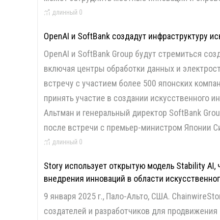
длинный
0
OpenAI и SoftBank создадут инфраструктуру ис
OpenAI и SoftBank Group будут стремиться соз
включая центры обработки данных и электрост
встречу с участием более 500 японских компа
принять участие в создании искусственного и
Альтман и генеральный директор SoftBank Gro
после встречи с премьер-министром Японии Си
длинный
0
Story использует открытую модель Stability AI
внедрения инноваций в области искусственно
9 января 2025 г., Пало-Альто, США. ChainwireSt
создателей и разработчиков для продвижения 