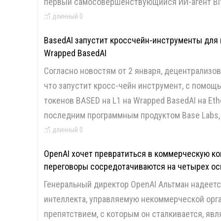
первый самосовершенствующийся ИИ-агент Bit
длинный
0
BasedAI запустит кроссчейн-инструменты для
Wrapped BasedAI
Согласно новостям от 2 января, децентрализов
что запустит кросс-чейн инструмент, с помощ
токенов BASED на L1 на Wrapped BasedAI на Eth
последним программным продуктом Base Labs
длинный
0
OpenAI хочет превратиться в коммерческую ком
переговоры сосредотачиваются на четырех о
Генеральный директор OpenAI Альтман надеетс
интеллекта, управляемую некоммерческой орг
препятствием, с которым он сталкивается, явл