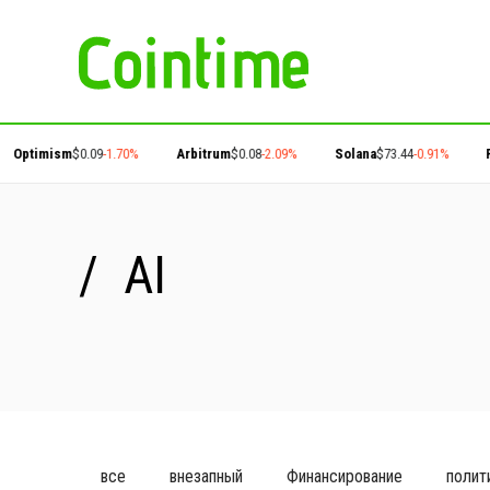
imism
$0.09
-1.70%
Arbitrum
$0.08
-2.09%
Solana
$73.44
-0.91%
Polyg
AI
все
внезапный
Финансирование
полит