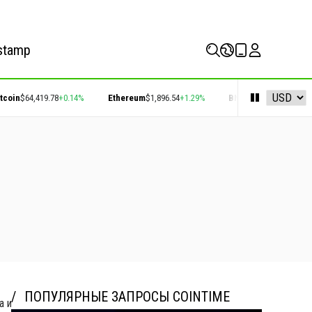
stamp
$64,419.78
+0.14%
Ethereum
$1,896.54
+1.29%
BNB
$592.66
-1.42%
Opt
ПОПУЛЯРНЫЕ ЗАПРОСЫ COINTIME
а и технология
Безопасность
Активность