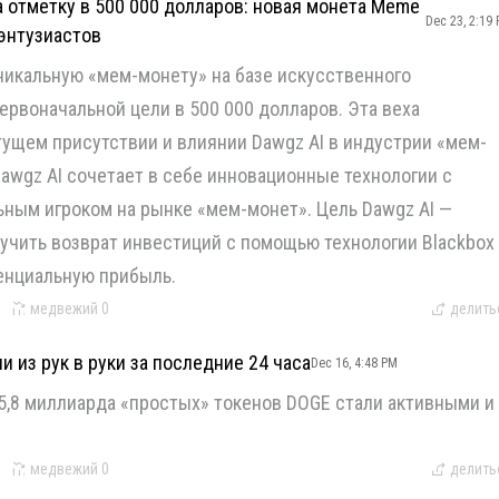
 отметку в 500 000 долларов: новая монета Meme
Dec 23, 2:19
оэнтузиастов
уникальную «мем-монету» на базе искусственного
ервоначальной цели в 500 000 долларов. Эта веха
ущем присутствии и влиянии Dawgz AI в индустрии «мем-
awgz AI сочетает в себе инновационные технологии с
ьным игроком на рынке «мем-монет». Цель Dawgz AI —
учить возврат инвестиций с помощью технологии Blackbox
енциальную прибыль.
медвежий
0
делить
 из рук в руки за последние 24 часа
Dec 16, 4:48 PM
5,8 миллиарда «простых» токенов DOGE стали активными и
медвежий
0
делить