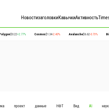
Новости
заголовки
Кавычки
Активность
Time
on
$0.22
+2.77%
Cosmos
$1.34
-2.40%
Avalanche
$6.62
-0.73%
Bitcoin
ика
проект
данные
НФТ
Вид
AI
наук