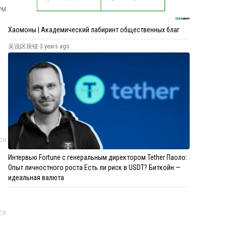
 PM
Хаомоны | Академический лабиринт общественных благ
吴说区块链
·
3 years ago
ся
Интервью Fortune с генеральным директором Tether Паоло:
Опыт личностного роста Есть ли риск в USDT? Биткойн —
идеальная валюта
ся