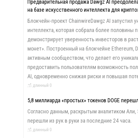
Предварительная продажа Dawgz AI преодолела
на базе искусственного интеллекта для крипт
Блокчейн-проект ChainwireDawgz AI запустил 
интеллекта, которая собрала более половины п
демонстрирует уверенность инвесторов в раст
монет». Построенный на блокчейне Ethereum, D
активным сообществом, что делает его уникал
предоставить пользователям возможность пол
AI, одновременно снижая риски и повышая пот
длинный
0
5,8 миллиарда «простых» токенов DOGE перешли
Согласно данным, раскрытым аналитиком Али, 
перешли из рук в руки за последние 24 часа.
длинный
0