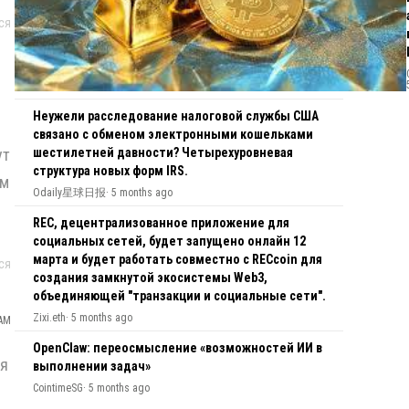
ся
Неужели расследование налоговой службы США
3
связано с обменом электронными кошельками
шестилетней давности? Четырехуровневая
ут
структура новых форм IRS.
эм
Odaily星球日报
·
5 months ago
REC, децентрализованное приложение для
4
социальных сетей, будет запущено онлайн 12
марта и будет работать совместно с RECcoin для
ся
создания замкнутой экосистемы Web3,
объединяющей "транзакции и социальные сети".
Zixi.eth
·
5 months ago
 AM
OpenClaw: переосмысление «возможностей ИИ в
5
ия
выполнении задач»
CointimeSG
·
5 months ago