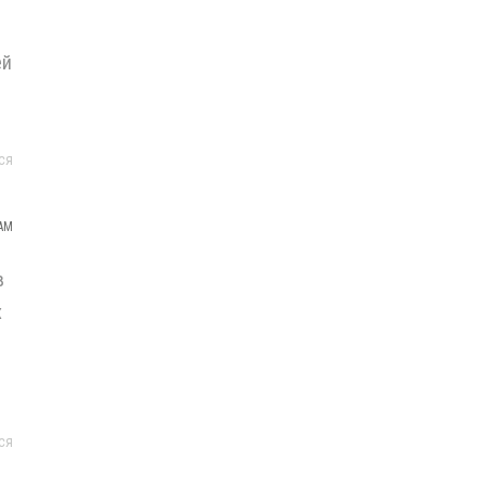
ей
м
ся
 AM
в
х
ся