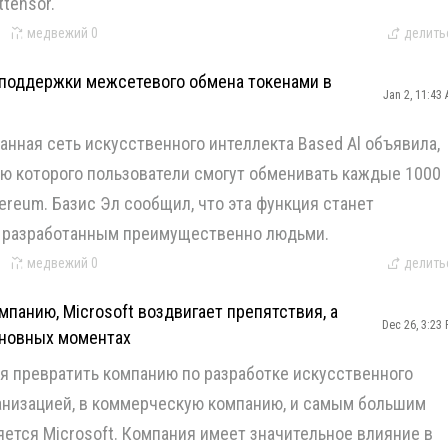
tensor.
медвежий
0
делить
 поддержки межсетевого обмена токенами в
Jan 2, 11:43
анная сеть искусственного интеллекта Based Al объявила,
ью которого пользователи смогут обменивать каждые 1000
ereum. Базис Эл сообщил, что эта функция станет
, разработанным преимущественно людьми.
медвежий
0
делить
панию, Microsoft воздвигает препятствия, а
Dec 26, 3:23
сновных моментах
я превратить компанию по разработке искусственного
анизацией, в коммерческую компанию, и самым большим
яется Microsoft. Компания имеет значительное влияние в