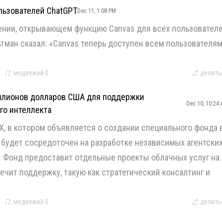
льзователей ChatGPT
Dec 11, 1:08 PM
ении, открывающем функцию Canvas для всех пользовател
ьтман сказал: «Canvas теперь доступен всем пользователя
медвежий
0
делить
иллионов долларов США для поддержки
Dec 10, 10:24
го интеллекта
X, в котором объявляется о создании специального фонда 
будет сосредоточен на разработке независимых агентски
. Фонд предоставит отдельные проекты облачных услуг на
чит поддержку, такую ​​как стратегический консалтинг и
медвежий
0
делить