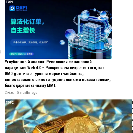
TOP1
в
ю
Углубленный анализ: Революция финансовой
парадигмы Web 4.0 – Раскрываем секреты того, как
DMD достигает уровня маркет-мейкинга,
сопоставимого с институциональными показателями,
благодаря механизму MMT.
Zixi.eth
·
5 months ago
TOP2