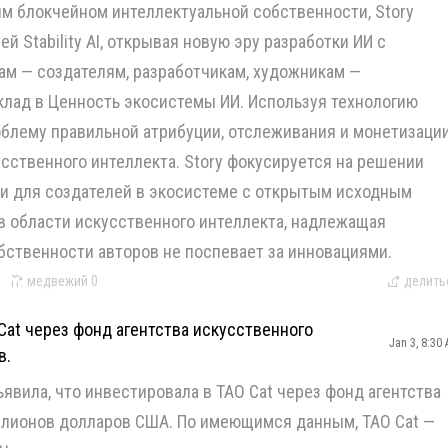
м блокчейном интеллектуальной собственности, Story
 Stability AI, открывая новую эру разработки ИИ с
ам — создателям, разработчикам, художникам —
вклад в Ценность экосистемы ИИ. Используя технологию
проблему правильной атрибуции, отслеживания и монетизаци
сственного интеллекта. Story фокусируется на решении
ии для создателей в экосистеме с открытым исходным
в области искусственного интеллекта, надлежащая
бственности авторов не поспевает за инновациями.
медвежий
0
делить
Cat через фонд агентства искусственного
Jan 3, 8:30
в.
явила, что инвестировала в TAO Cat через фонд агентства
ллионов долларов США. По имеющимся данным, TAO Cat —