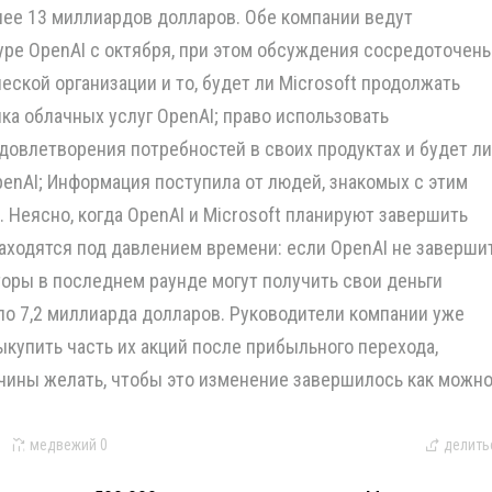
лее 13 миллиардов долларов. Обе компании ведут
уре OpenAI с октября, при этом обсуждения сосредоточен
еской организации и то, будет ли Microsoft продолжать
ка облачных услуг OpenAI; право использовать
овлетворения потребностей в своих продуктах и ​​будет ли
penAI; Информация поступила от людей, знакомых с этим
 Неясно, когда OpenAI и Microsoft планируют завершить
находятся под давлением времени: если OpenAI не заверши
торы в последнем раунде могут получить свои деньги
ло 7,2 миллиарда долларов. Руководители компании уже
купить часть их акций после прибыльного перехода,
ичины желать, чтобы это изменение завершилось как можн
медвежий
0
делить