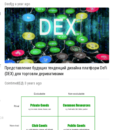
Deofjg
·
a year ago
ы
т
Представление будущих тенденций дизайна платформ DeFi
(DEX) для торговли деривативами
Cointime精选
·
3 years ago
о
ся