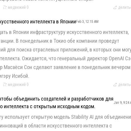
медвежий
0
делить
кусственного интеллекта в Японии
Feb 3, 12:15 AM
дать в Японии инфраструктуру искусственного интеллекта,
анции. В понедельник в Токио обе компании проведут
ний для поиска отраслевых приложений, в которых они мог
нтеллекта. Ожидается, что генеральный директор OpenAI С
up Масаёси Сон сделают заявление в понедельник вечером
гэру Исибой.
медвежий
0
делить
, чтобы объединить создателей и разработчиков для
Jan 9, 9:24
го интеллекта с открытым исходным кодом.
ory использует открытую модель Stability AI для объединен
инноваций в области искусственного интеллекта с