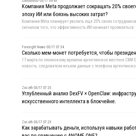
CointimeSG
·
03/17 09:45
Компания Meta продолжает сокращать 20% своег
эпоху ИИ или боязнь высоких затрат?
Компания Meta планирует уволить еще 20% своих сотрудников
сигналом того, что эффективность ИИ начинает проявляться. 
реструктуризацию, ориентируясь на «ИИ в первую очередь», ч
Foresight News
·
03/17 07:34
Сколько мем-монет потребуется, чтобы президен
17 марта по пекинскому времени аргентинское местное СМИ 
новость: следователи изъяли данные с телефона аргентинско
Аргентины Миллей год назад написал в Твиттере о LIBRA, пото
инициатором был не кто иной, как предполагалось ранее, Ха
Zixi.eth
·
03/17 07:25
Углубленный анализ DexFV × OpenClaw: инфрастру
искусственного интеллекта в блокчейне.
Zixi.eth
·
03/17 07:23
Как зарабатывать деньги, используя навыки рабо
вас по сравнению с ANOME ONE?