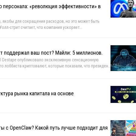
о персонала: «революция эффективности» в
, якобы для сокращения расходов, но это может быть
Уолл-стрит считает, что компания ускоряет
то может увеличить разрыв между ней и конкурентами.
т поддержал ваш пост? Майли: 5 миллионов.
El Destape опубликовало эксклюзивную сенсационную
го лоббиста криптовалют, которые показали, что президент
му что получил взятку в размере 5 миллионов долларов, а
йден Дэвис.
ктура рынка капитала на основе
ты с OpenClaw? Какой путь лучше подходит для