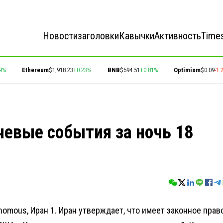
Новости
заголовки
Кавычки
Активность
Time
Ethereum
$1,918.23
+0.23%
BNB
$594.51
+0.81%
Optimism
$0.09
-1.21
чевые события за ночь 18
onomous, Иран 1. Иран утверждает, что имеет законное прав