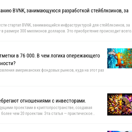
панию BVNK, занимающуюся разработкой стейблкоинов, за
рести стартап BVNK, занимающийся инфраструктурой для стейблкоинов, за
 в размере 300 миллионов долларов. Это приобретение происходит всего
нии с Coinbase примерно за 2 миллиарда долларов провалились. Обе
ликованном во вторник.
тметки в 76 000. В чем логика опережающего
ьности?
новления американских фондовых рынков, куда на этот раз
ебрегают отношениями с инвесторами.
дущими проектами в криптопространстве, создавая
 более чем 20 проектам. Эта статья — практическое
о применять немедленно.