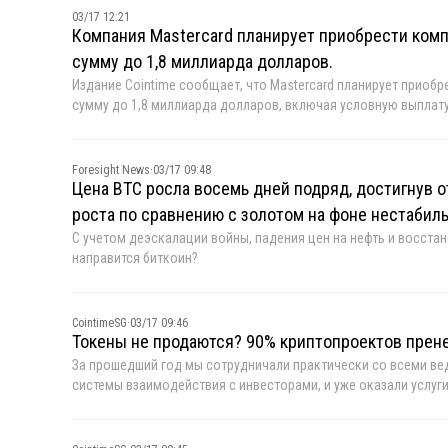
03/17 12:21
Компания Mastercard планирует приобрести ком
сумму до 1,8 миллиарда долларов.
Издание Cointime сообщает, что Mastercard планирует приоб
сумму до 1,8 миллиарда долларов, включая условную выплату
через четыре месяца после того, как переговоры BVNK о слия
компании подтвердили сделку в совместном заявлении, опуб
Foresight News
·
03/17 09:48
Цена BTC росла восемь дней подряд, достигнув о
роста по сравнению с золотом на фоне нестабил
С учетом деэскалации войны, падения цен на нефть и восста
направится биткоин?
CointimeSG
·
03/17 09:46
Токены не продаются? 90% криптопроектов прен
За прошедший год мы сотрудничали практически со всеми ве
системы взаимодействия с инвесторами, и уже оказали услуги
руководство по коммуникации с инвесторами, которое можн