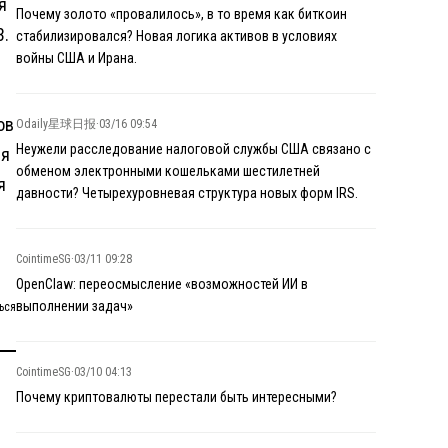
я
Почему золото «провалилось», в то время как биткоин
3.
стабилизировался? Новая логика активов в условиях
войны США и Ирана.
ов
Odaily星球日报
·
03/16 09:54
Неужели расследование налоговой службы США связано с
ля
обменом электронными кошельками шестилетней
я
давности? Четырехуровневая структура новых форм IRS.
CointimeSG
·
03/11 09:28
OpenClaw: переосмысление «возможностей ИИ в
выполнении задач»
ься
CointimeSG
·
03/10 04:13
Почему криптовалюты перестали быть интересными?