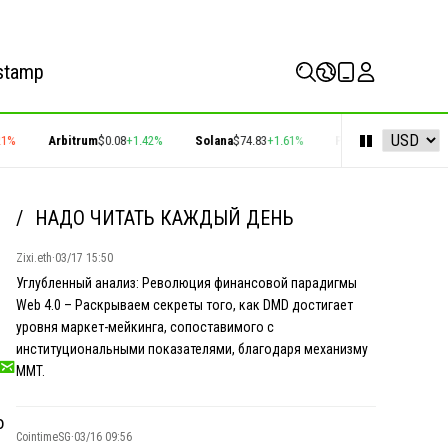
stamp
%
Arbitrum
$0.08
+1.42%
Solana
$74.83
+1.61%
Polygon
$0.22
+2.77%
НАДО ЧИТАТЬ КАЖДЫЙ ДЕНЬ
Zixi.eth
·
03/17 15:50
Углубленный анализ: Революция финансовой парадигмы
Web 4.0 – Раскрываем секреты того, как DMD достигает
уровня маркет-мейкинга, сопоставимого с
институциональными показателями, благодаря механизму
MMT.
о
CointimeSG
·
03/16 09:56