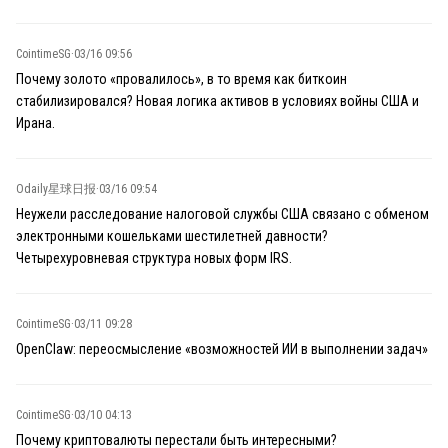
CointimeSG
·
03/16 09:56
Почему золото «провалилось», в то время как биткоин
стабилизировался? Новая логика активов в условиях войны США и
Ирана.
Odaily星球日报
·
03/16 09:54
Неужели расследование налоговой службы США связано с обменом
электронными кошельками шестилетней давности?
Четырехуровневая структура новых форм IRS.
CointimeSG
·
03/11 09:28
OpenClaw: переосмысление «возможностей ИИ в выполнении задач»
CointimeSG
·
03/10 04:13
Почему криптовалюты перестали быть интересными?