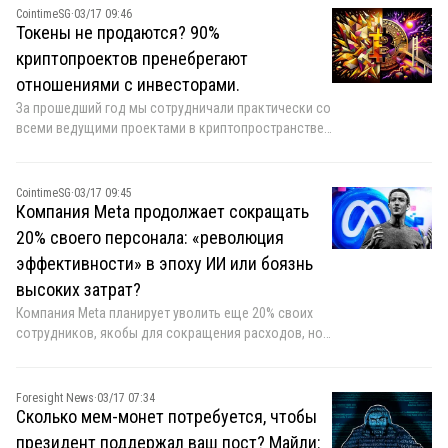
CointimeSG
·
03/17 09:46
Токены не продаются? 90%
криптопроектов пренебрегают
отношениями с инвесторами.
За прошедший год мы сотрудничали практически со
всеми ведущими проектами в криптопространстве,
создавая системы взаимодействия с инвесторами,
и уже оказали услуги более чем 20 проектам. Эта
статья — практическое руководство по
CointimeSG
·
03/17 09:45
коммуникации с инвесторами, которое можно
Компания Meta продолжает сокращать
применять немедленно.
20% своего персонала: «революция
эффективности» в эпоху ИИ или боязнь
высоких затрат?
Компания Meta планирует уволить еще 20% своих
сотрудников, якобы для сокращения расходов, но
это может быть сигналом того, что эффективность
ИИ начинает проявляться. Уолл-стрит считает, что
компания ускоряет реструктуризацию,
Foresight News
·
03/17 07:34
ориентируясь на «ИИ в первую очередь», что может
Сколько мем-монет потребуется, чтобы
увеличить разрыв между ней и конкурентами.
президент поддержал ваш пост? Майли: