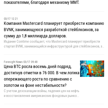
показателями, благодаря механизму MMT.
аирдропам. SEC также объяснила, как цифровые активы, не
являющиеся ценными бумагами, могут стать предметом
инвестиционных контрактов. В своем пояснении агентство заявляет:
«Криптовалюты, не являющиеся ценными бумагами, становятся
03/17 12:21
Компания Mastercard планирует приобрести компанию
предметом инвестиционных контрактов, когда эмитент побуждает
инвесторов инвестировать в общее предприятие и берет на себя
BVNK, занимающуюся разработкой стейблкоинов, за
обязательство или обещает выполнить необходимую
сумму до 1,8 миллиарда долларов.
управленческую работу, а покупатель имеет основания ожидать от
Издание Cointime сообщает, что Mastercard планирует приобрести
этого прибыли».
стартап BVNK, занимающийся инфраструктурой для стейблкоинов, за
сумму до 1,8 миллиарда долларов, включая условную выплату в
размере 300 миллионов долларов. Это приобретение происходит
всего через четыре месяца после того, как переговоры BVNK о
Foresight News
·
03/17 09:48
слиянии с Coinbase примерно за 2 миллиарда долларов
Цена BTC росла восемь дней подряд,
провалились. Обе компании подтвердили сделку в совместном
достигнув отметки в 76 000. В чем логика
заявлении, опубликованном во вторник.
опережающего роста по сравнению с
золотом на фоне нестабильности?
С учетом деэскалации войны, падения цен на нефть
и восстановления американских фондовых рынков,
куда на этот раз направится биткоин?