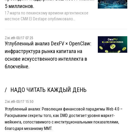
5 миллионов.
17 марта по пекинскому времени аргентинское
местное СМИ El Destape опубликовало
эксклюзивную сенсационную новость: следователи
изъяли данные с телефона аргентинского лоббиста
криптовалют, которые показали, что президент
Zixi.eth
·
03/17 07:25
Аргентины Миллей год назад написал в Твиттере о
Углубленный анализ DexFV × OpenClaw:
LIBRA, потому что получил взятку в размере 5
инфраструктура рынка капитала на
миллионов долларов, а инициатором был не кто
основе искусственного интеллекта в
иной, как предполагалось ранее, Хайден Дэвис.
блокчейне.
НАДО ЧИТАТЬ КАЖДЫЙ ДЕНЬ
Zixi.eth
·
03/17 15:50
Углубленный анализ: Революция финансовой парадигмы Web 4.0 –
Раскрываем секреты того, как DMD достигает уровня маркет-
мейкинга, сопоставимого с институциональными показателями,
благодаря механизму MMT.